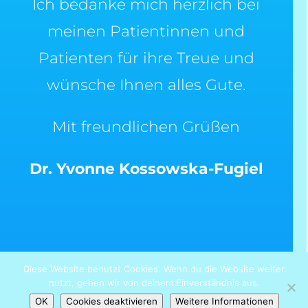
Ich bedanke mich herzlich bei
meinen Patientinnen und
Patienten für ihre Treue und
wünsche Ihnen alles Gute.
Mit freundlichen Grüßen
Dr. Yvonne Kossowska-Fugiel
Diese Website benutzt Cookies. Wenn du die Website weiter
nutzt, gehen wir von deinem Einverständnis aus.
©2025 Dr. Bohdan Fugiel |
Impressum
|
OK
Cookies deaktivieren
Weitere Informationen
Datenschutzerklärung